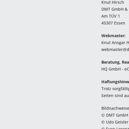
Knut Hirsch
DMT GmbH & 
Am TÜV 1
45307 Essen
Webmaster:
Knut Ansgar H
webmaster@d
Beratung, Rea
HQ GmbH - e
Haftungshinw
Trotz sorgfält
Seiten sind au
Bildnachweise
© DMT GmbH 
© Udo Geisler
© Sven Loren