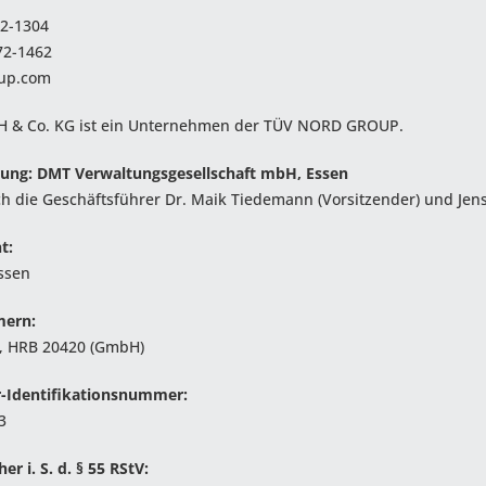
72-1304
72-1462
up.com
 & Co. KG ist ein Unternehmen der TÜV NORD GROUP.
rung: DMT Verwaltungsgesellschaft mbH, Essen
ch die Geschäftsführer Dr. Maik Tiedemann (Vorsitzender) und Jens
t:
ssen
mern:
), HRB 20420 (GmbH)
-Identifikationsnummer:
3
er i. S. d. § 55 RStV: