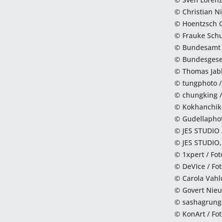
© Christian Ni
© Hoentzsch
© Frauke Sc
© Bundesamt 
© Bundesgesel
© Thomas Jabl
© tungphoto /
© chungking /
© Kokhanchiko
© Gudellaphot
© JES STUDIO 
© JES STUDIO,
© 1xpert / Fot
© DeVIce / Fo
© Carola Vahld
© Govert Nieu
© sashagrunge
© KonArt / Fo