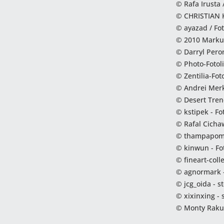
© Rafa Irusta 
© CHRISTIAN K
© ayazad / Fo
© 2010 Markus
© Darryl Peron
© Photo-Fotol
© Zentilia-Foto
© Andrei Merk
© Desert Tren
© kstipek - Fo
© Rafal Cicha
© thampapom1
© kinwun - Fo
© fineart-coll
© agnormark 
© jcg_oida - 
© xixinxing -
© Monty Rakus